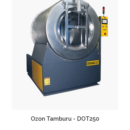
Detay
Bakış
Ozon Tamburu - DOT250