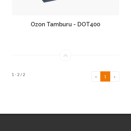
Detay
Bakış
Ozon Tamburu - DOT400
1 - 2 / 2
«
1
»